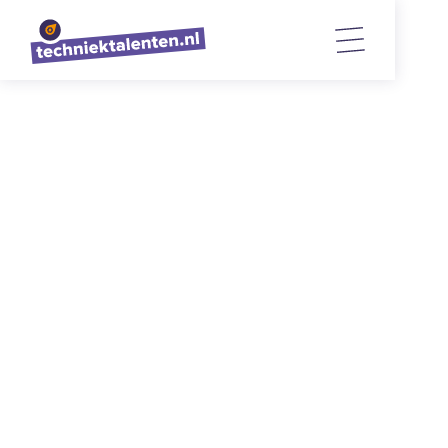
TERUG NAAR OVERZICHT
Da Vinci College realiseert
aanbouwen voor beter
techniekonderwijs
27/3/2023
1
min. lezen