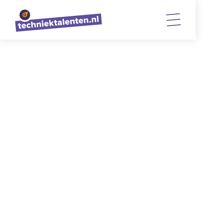
TERUG NAAR OVERZICHT
Eerste fysieke werktafel sessie
een groot succes
11/4/2022
2
min. lezen