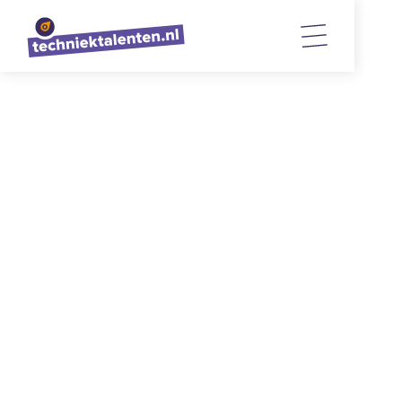
TERUG NAAR OVERZICHT
“Juf, is dít ook logistiek? Dit is toch
gewoon scooterrijden?” - De
logistieke straat is van start!
14/11/2023
3
min. lezen