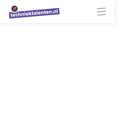
TERUG NAAR OVERZICHT
Kickoff schooljaar 2022-2023
14/9/2022
2
min. lezen