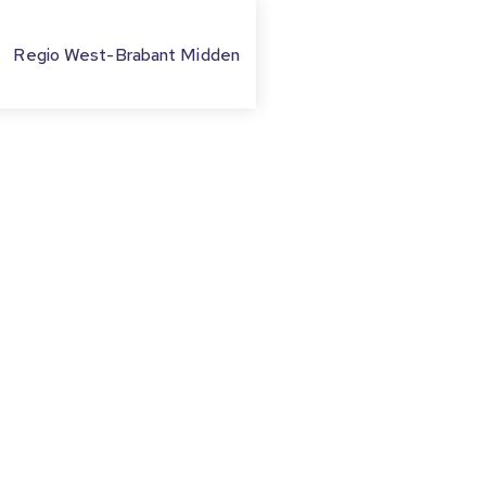
Regio West-Brabant Midden
TE
bezoeken AM&TS!