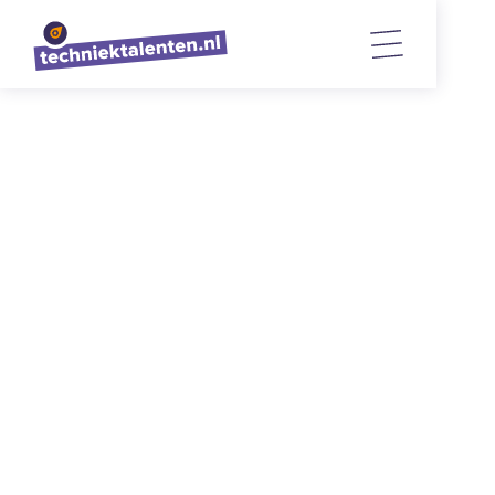
TERUG NAAR OVERZICHT
Leerlingen van 't Ravelijn
bezoeken de Uitvind Fabriek
21/4/2022
1
min. lezen