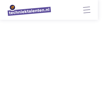
TERUG NAAR OVERZICHT
Netwerkbijeenkomst
Techniektalenten 9 oktober 2023
23/10/2023
3
min. lezen