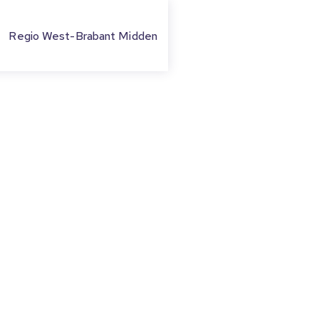
Regio West-Brabant Midden
TE
rengt balans tussen
drag