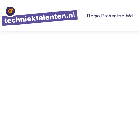
Regio Brabantse Wal
Onze regio b
inhoud en ge