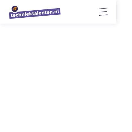
TERUG NAAR OVERZICHT
Technologie in de zorg: klas 3 van
het DaVinci ontdekt de toekomst!
19/3/2026
10
min. lezen