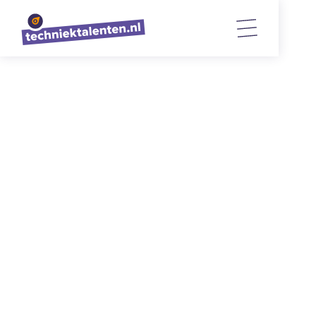
TERUG NAAR OVERZICHT
Uitgelicht: Werkgroep 3B
onderwijsontwikkeling
2/2/2023
5
min. lezen