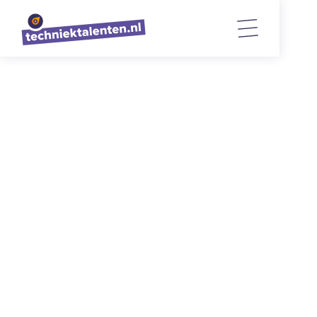
TERUG NAAR OVERZICHT
Verbinder Erik Colijn aan het
woord!
11/6/2026
10
min. lezen